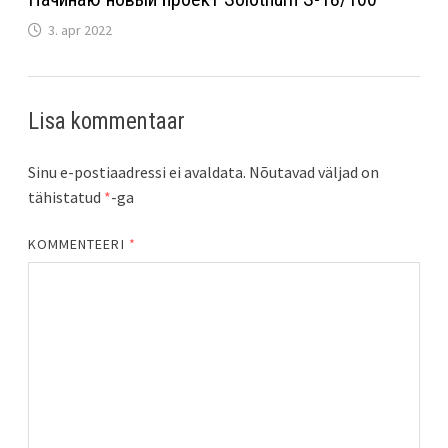
3. apr 2022
Lisa kommentaar
Sinu e-postiaadressi ei avaldata.
Nõutavad väljad on
tähistatud
*
-ga
KOMMENTEERI
*