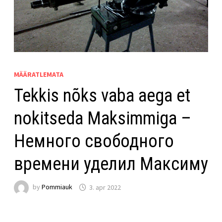
MÄÄRATLEMATA
Tekkis nõks vaba aega et
nokitseda Maksimmiga –
Немного свободного
времени уделил Максиму
by
Pommiauk
3. apr 2022