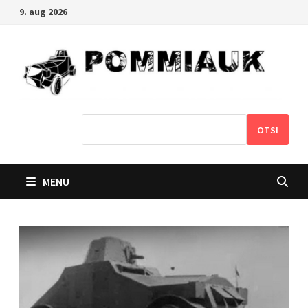
Skip
9. aug 2026
to
content
OTSI
MENU