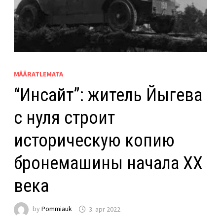
MÄÄRATLEMATA
“Инсайт”: житель Йыгева
с нуля строит
историческую копию
бронемашины начала XX
века
by
Pommiauk
3. apr 2022