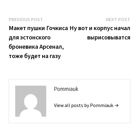
Navigeerimine
Previous
Nex
PREVIOUS POST
NEXT POST
post:
pos
Макет пушки Гочкиса
Ну вот и корпус начал
для эстонского
вырисовыватся
броневика Арсенал,
тоже будет на газу
Pommiauk
View all posts by Pommiauk →