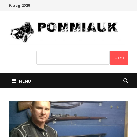
Skip
9. aug 2026
to
content
OTSI
MENU