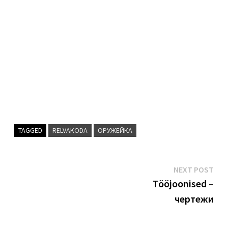
TAGGED
RELVAKODA
ОРУЖЕЙКА
Navigeerimine
Nex
NEXT POST
pos
Tööjoonised –
чертежи