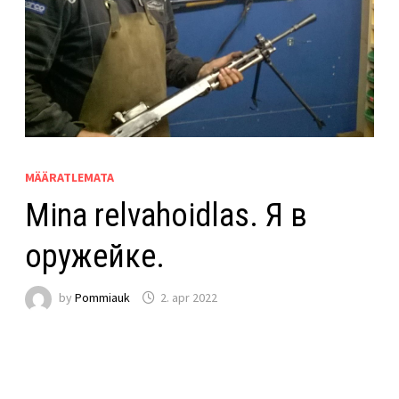
MÄÄRATLEMATA
Mina relvahoidlas. Я в
оружейке.
by
Pommiauk
2. apr 2022